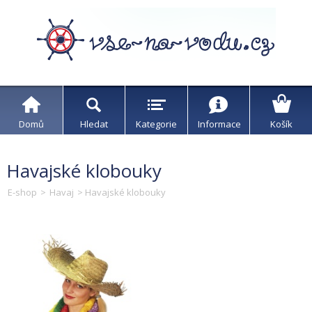
Domů
Hledat
Kategorie
Informace
Košík
Havajské klobouky
E-shop
>
Havaj
> Havajské klobouky