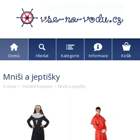
Domů
Hledat
Kategorie
Informace
Košík
Mniši a jeptišky
E-shop
>
Ostatní kostýmy
> Mniši a jeptišky