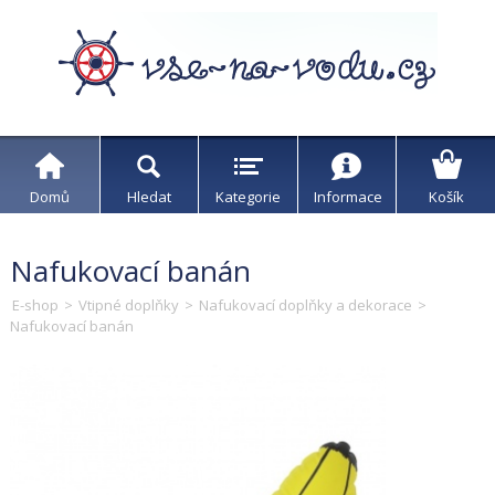
Domů
Hledat
Kategorie
Informace
Košík
Nafukovací banán
E-shop
>
Vtipné doplňky
>
Nafukovací doplňky a dekorace
>
Nafukovací banán