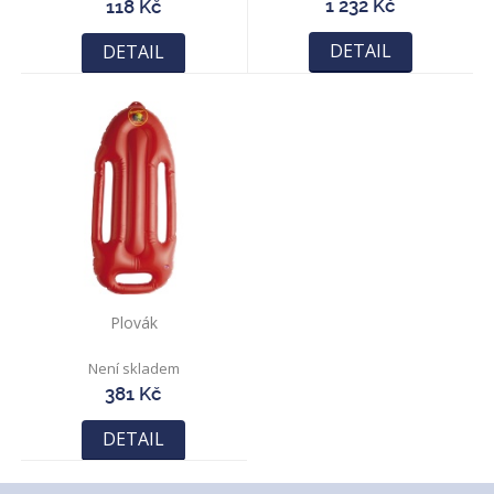
1 232 Kč
118 Kč
DETAIL
DETAIL
Plovák
Není skladem
381 Kč
DETAIL